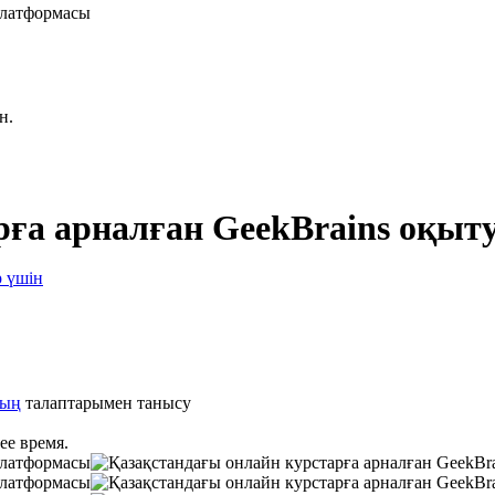
н.
рға арналған GeekBrains оқы
р үшін
тың
талаптарымен танысу
ее время.