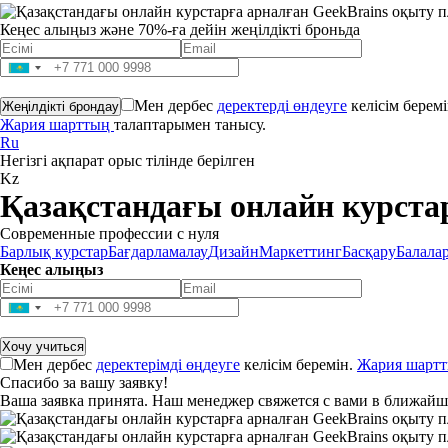
Кеңес алыңыз және 70%-ға дейін жеңілдікті броньда
Мен дербес
деректерді өндеуге
келісім беремі
Жария шарттың
талаптарымен танысу.
Ru
Негізгі ақпарат орыс тілінде берілген
Kz
Қазақстандағы онлайн курста
Современные профессии с нуля
Барлық курстар
Бағдарламалау
Дизайн
Маркеттинг
Басқару
Балала
Кеңес алыңыз
Мен дербес
деректерімді өңдеуге
келісім беремін.
Жария шарт
Спасибо за вашу заявку!
Ваша заявка принята. Наш менеджер свяжется с вами в ближайш