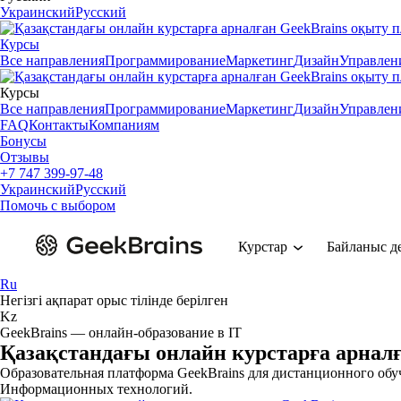
Украинский
Русский
Курсы
Все направления
Программирование
Маркетинг
Дизайн
Управлен
Курсы
Все направления
Программирование
Маркетинг
Дизайн
Управлен
FAQ
Контакты
Компаниям
Бонусы
Отзывы
+7 747 399-97-48
Украинский
Русский
Помочь с выбором
Курстар
Байланыс де
Ru
Негізгі ақпарат орыс тілінде берілген
Kz
GeekBrains — онлайн-образование в IT
Қазақстандағы онлайн курстарға арнал
Образовательная платформа GeekBrains для дистанционного обу
Информационных технологий.