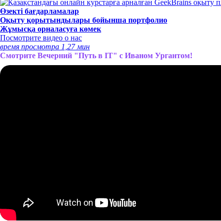
Өзекті бағдарламалар
Оқыту қорытындылары бойынша портфолио
Жұмысқа орналасуға көмек
Посмотрите видео о нас
время просмотра 1,27 мин
Смотрите Вечерний "Путь в IT" с Иваном Ургантом!