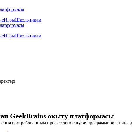
ие
Игры
Школьникам
ие
Игры
Школьникам
ректері
ған GeekBrains оқыту платформасы
чения востребованным профессиям с нуля: программированию, д