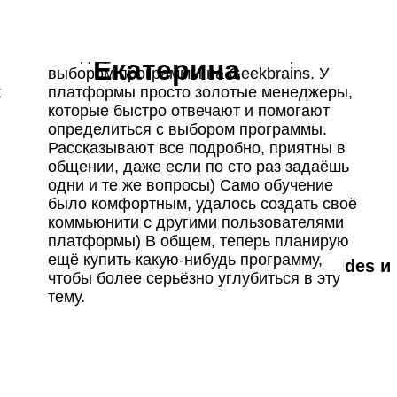
Всегда увлекалась IT, но была проблема с
Екатерина
выбором программы на Geekbrains. У
к
платформы просто золотые менеджеры,
одов обучения
которые быстро отвечают и помогают
чить полную
определиться с выбором программы.
й проекта
Рассказывают все подробно, приятны в
грамму
 экспертов курса
идка действует
общении, даже если по сто раз задаёшь
0
дней
16
:
14
:
58
одни и те же вопросы) Само обучение
ие переговоров
узе
ая программа и консультация по
было комфортным, удалось создать своё
курсу
Оставьте заявку
коммьюнити с другими пользователями
-60%
Разработка
платформы) В общем, теперь планирую
нщикова
Вадим Михалев
ние
Количество мест ограничено
ещё купить какую‑нибудь программу,
роектов в
CEO Rocketslides и
чтобы более серьёзно углубиться в эту
 Arzamas
Codesign.io
ый месяц проводим встречу
тему.
Имя
но
мьюнити методистов
спертами
E-mail
жете разобрать любые вопросы и свои