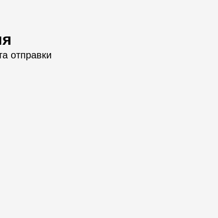
ия
та отправки