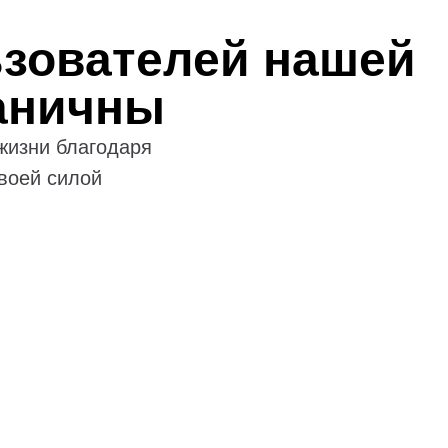
зователей нашей
аничны
жизни благодаря
воей силой