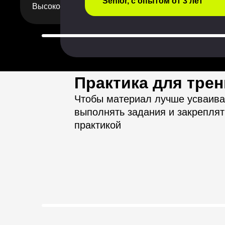
Senior, с опытом от 3 лет
Высокое качества курса
Практика для тре
Чтобы материал лучше усваива
выполнять задания и закрепля
практикой